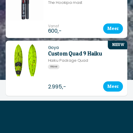
The Hookipa mast
Vanaf
Meer
600,-
NIEUW
Goya
Custom Quad 9 Haiku
Haiku Package Quad
Wave
2.995,-
Meer
Vanaf €50,-
GRATIS BEZORGD
in Nederland
en België