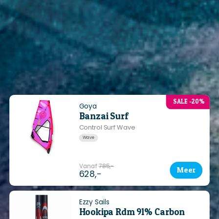
SALE -20%
Goya
Banzai Surf
Control Surf Wave
Wave
Vanaf
785,-
Meer
628,-
Ezzy Sails
Hookipa Rdm 91% Carbon