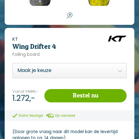
KT
Wing Drifter 4
Foiling board
Vanaf
1.590,-
Bestel nu
1.272,-
Gratis bezorgd
Op voorraad
(Door grote vraag naar dit model kan de levertijd
oplopen to ca. 14 dagen).